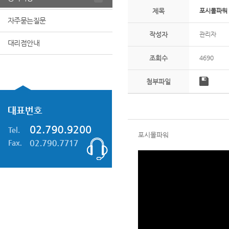
제목
포시몰파워
자주묻는질문
작성자
관리자
대리점안내
조회수
4690
첨부파일
포시몰파워