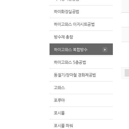
하이화장실공법
하이고뫄스 이지시트공법
방수재 총람
하이고뫄스 복합방수
하이고뫄스 5층공법
동절기/장마철 경화제공법
고뫄스
포루마
포시몰
포시몰 파워