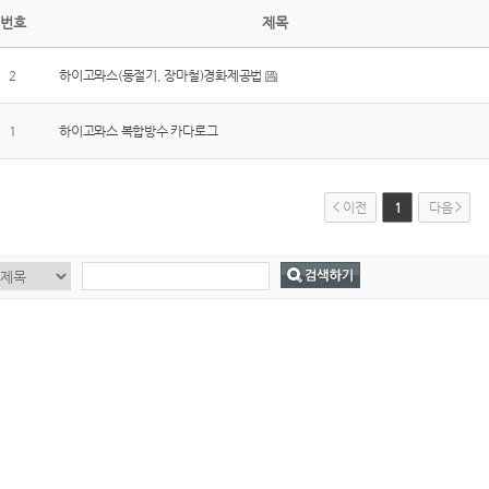
번호
제목
2
하이고뫄스(동절기, 장마철)경화제공법
1
하이고뫄스 복합방수 카다로그
이전
1
다음