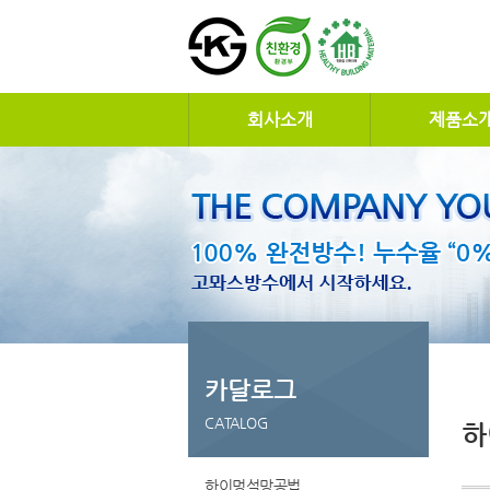
회사소개
제품소
카달로그
CATALOG
하
하이멍석망공법