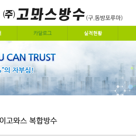
개
카달로그
실적현황
이고뫄스 복합방수