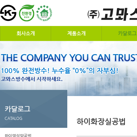
회사소개
제품소개
카달로그
카달로그
CATALOG
하이화장실공법
하이멍석망공법