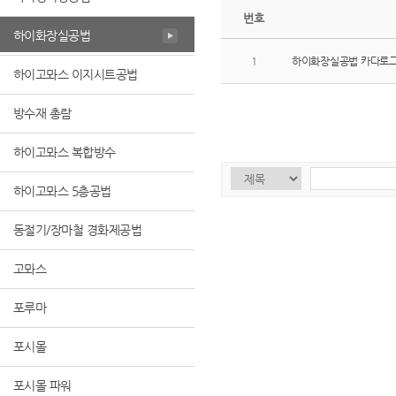
번호
하이화장실공법
1
하이화장실공법 카다로
하이고뫄스 이지시트공법
방수재 총람
하이고뫄스 복합방수
하이고뫄스 5층공법
동절기/장마철 경화제공법
고뫄스
포루마
포시몰
포시몰 파워