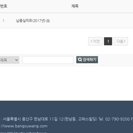
번호
제목
1
납품실적표(2017년)
이전
1
다음
: 서울특별시 용산구 한남대로 11길 12(한남동, 고뫄스빌딩) Tel. 02-790-9200 Fax
p://www.bangsuwang.com