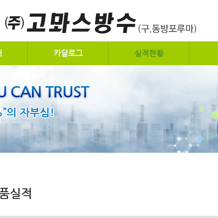
개
카달로그
실적현황
품실적