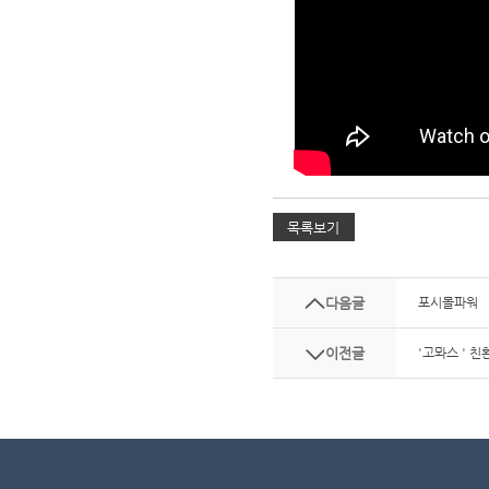
다음글
포시몰파워
이전글
'고뫄스 ' 친