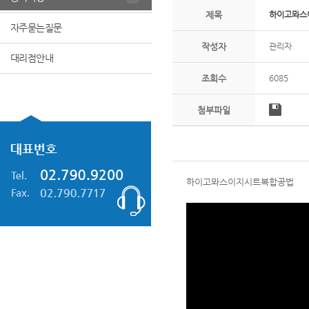
제목
하이고뫄스
자주묻는질문
작성자
관리자
대리점안내
조회수
6085
첨부파일
하이고뫄스이지시트복합공법